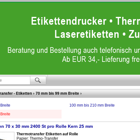
ansfer - Etiketten
›
70 mm bis 99 mm Breite
›
Breite
100 mm bis 210 mm Breite
Breite
ten 70 x 30 mm 2400 St pro Rolle Kern 25 mm
Thermotransfer Etiketten auf Rolle
Papier: Thermo-Transfer