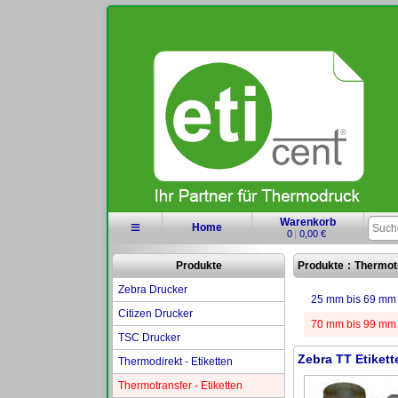
Warenkorb
≡
Home
0
|
0,00 €
Produkte
Produkte
:
Thermotr
Zebra Drucker
25 mm bis 69 mm 
Citizen Drucker
70 mm bis 99 mm 
TSC Drucker
Zebra TT Etiket
Thermodirekt - Etiketten
Thermotransfer - Etiketten