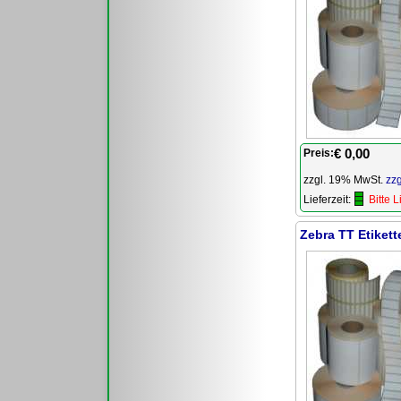
€ 0,00
Preis:
zzgl. 19% MwSt.
zz
Lieferzeit:
Bitte 
Zebra TT Etiket