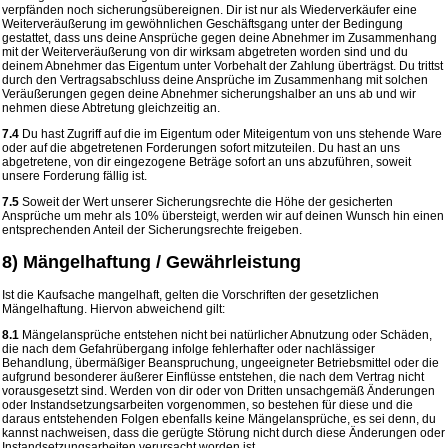
verpfänden noch sicherungsübereignen. Dir ist nur als Wiederverkäufer eine
Weiterveräußerung im gewöhnlichen Geschäftsgang unter der Bedingung
gestattet, dass uns deine Ansprüche gegen deine Abnehmer im Zusammenhang
mit der Weiterveräußerung von dir wirksam abgetreten worden sind und du
deinem Abnehmer das Eigentum unter Vorbehalt der Zahlung überträgst. Du trittst
durch den Vertragsabschluss deine Ansprüche im Zusammenhang mit solchen
Veräußerungen gegen deine Abnehmer sicherungshalber an uns ab und wir
nehmen diese Abtretung gleichzeitig an.
7.4
Du hast Zugriff auf die im Eigentum oder Miteigentum von uns stehende Ware
oder auf die abgetretenen Forderungen sofort mitzuteilen. Du hast an uns
abgetretene, von dir eingezogene Beträge sofort an uns abzuführen, soweit
unsere Forderung fällig ist.
7.5
Soweit der Wert unserer Sicherungsrechte die Höhe der gesicherten
Ansprüche um mehr als 10% übersteigt, werden wir auf deinen Wunsch hin einen
entsprechenden Anteil der Sicherungsrechte freigeben.
8) Mängelhaftung / Gewährleistung
Ist die Kaufsache mangelhaft, gelten die Vorschriften der gesetzlichen
Mängelhaftung. Hiervon abweichend gilt:
8.1
Mängelansprüche entstehen nicht bei natürlicher Abnutzung oder Schäden,
die nach dem Gefahrübergang infolge fehlerhafter oder nachlässiger
Behandlung, übermäßiger Beanspruchung, ungeeigneter Betriebsmittel oder die
aufgrund besonderer äußerer Einflüsse entstehen, die nach dem Vertrag nicht
vorausgesetzt sind. Werden von dir oder von Dritten unsachgemäß Änderungen
oder Instandsetzungsarbeiten vorgenommen, so bestehen für diese und die
daraus entstehenden Folgen ebenfalls keine Mängelansprüche, es sei denn, du
kannst nachweisen, dass die gerügte Störung nicht durch diese Änderungen oder
Instandsetzungsarbeiten verursacht worden ist.