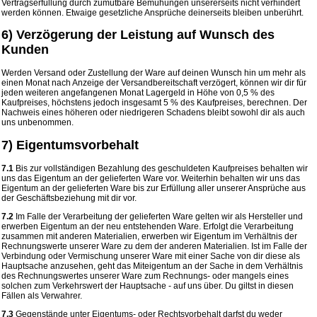
Vertragserfüllung durch zumutbare Bemühungen unsererseits nicht verhindert
werden können. Etwaige gesetzliche Ansprüche deinerseits bleiben unberührt.
6) Verzögerung der Leistung auf Wunsch des
Kunden
Werden Versand oder Zustellung der Ware auf deinen Wunsch hin um mehr als
einen Monat nach Anzeige der Versandbereitschaft verzögert, können wir dir für
jeden weiteren angefangenen Monat Lagergeld in Höhe von 0,5 % des
Kaufpreises, höchstens jedoch insgesamt 5 % des Kaufpreises, berechnen. Der
Nachweis eines höheren oder niedrigeren Schadens bleibt sowohl dir als auch
uns unbenommen.
7) Eigentumsvorbehalt
7.1
Bis zur vollständigen Bezahlung des geschuldeten Kaufpreises behalten wir
uns das Eigentum an der gelieferten Ware vor. Weiterhin behalten wir uns das
Eigentum an der gelieferten Ware bis zur Erfüllung aller unserer Ansprüche aus
der Geschäftsbeziehung mit dir vor.
7.2
Im Falle der Verarbeitung der gelieferten Ware gelten wir als Hersteller und
erwerben Eigentum an der neu entstehenden Ware. Erfolgt die Verarbeitung
zusammen mit anderen Materialien, erwerben wir Eigentum im Verhältnis der
Rechnungswerte unserer Ware zu dem der anderen Materialien. Ist im Falle der
Verbindung oder Vermischung unserer Ware mit einer Sache von dir diese als
Hauptsache anzusehen, geht das Miteigentum an der Sache in dem Verhältnis
des Rechnungswertes unserer Ware zum Rechnungs- oder mangels eines
solchen zum Verkehrswert der Hauptsache - auf uns über. Du giltst in diesen
Fällen als Verwahrer.
7.3
Gegenstände unter Eigentums- oder Rechtsvorbehalt darfst du weder