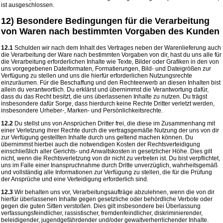
ist ausgeschlossen.
12) Besondere Bedingungen für die Verarbeitung
von Waren nach bestimmten Vorgaben des Kunden
12.1
Schulden wir nach dem Inhalt des Vertrages neben der Warenlieferung auch
die Verarbeitung der Ware nach bestimmten Vorgaben von dir, hast du uns alle für
die Verarbeitung erforderlichen Inhalte wie Texte, Bilder oder Grafiken in den von
uns vorgegebenen Dateiformaten, Formatierungen, Bild- und Dateigrößen zur
Verfügung zu stellen und uns die hierfür erforderlichen Nutzungsrechte
einzuräumen. Für die Beschaffung und den Rechteerwerb an diesen Inhalten bist
allein du verantwortlich. Du erklärst und übernimmst die Verantwortung dafür,
dass du das Recht besitzt, die uns überlassenen Inhalte zu nutzen. Du trägst
insbesondere dafür Sorge, dass hierdurch keine Rechte Dritter verletzt werden,
insbesondere Urheber-, Marken- und Persönlichkeitsrechte.
12.2
Du stellst uns von Ansprüchen Dritter frei, die diese im Zusammenhang mit
einer Verletzung ihrer Rechte durch die vertragsgemäße Nutzung der uns von dir
zur Verfügung gestellten Inhalte durch uns geltend machen können. Du
übernimmst hierbei auch die notwendigen Kosten der Rechtsverteidigung
einschließlich aller Gerichts- und Anwaltskosten in gesetzlicher Höhe. Dies gilt
nicht, wenn die Rechtsverletzung von dir nicht zu vertreten ist. Du bist verpflichtet,
uns im Falle einer Inanspruchnahme durch Dritte unverzüglich, wahrheitsgemäß
und vollständig alle Informationen zur Verfügung zu stellen, die für die Prüfung
der Ansprüche und eine Verteidigung erforderlich sind.
12.3
Wir behalten uns vor, Verarbeitungsaufträge abzulehnen, wenn die von dir
hierfür überlassenen Inhalte gegen gesetzliche oder behördliche Verbote oder
gegen die guten Sitten verstoßen. Dies gilt insbesondere bei Überlassung
verfassungsfeindlicher, rassistischer, fremdenfeindlicher, diskriminierender,
beleidigender, jugendgefährdender und/oder gewaltverherrlichender Inhalte.