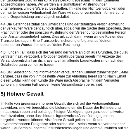
der gebotenen Sorgfalt ein konkretes Deckungsgeschäft mit dem Zulieferer
abgeschlossen haben. Wir werden alle zumutbaren Anstrengungen
unternehmen, um die Ware zu beschaffen. Im Falle der Nichtverfügbarkeit oder
der nur teilweisen Verfügbarkeit der Ware wirst du unverzüglich informiert und
deine Gegenleistung unverzüglich erstattet.
4.4
Die Gefahr des zufälligen Untergangs und der zufälligen Verschlechterung
der verkauften Ware geht auf dich über, sobald wir die Sache dem Spediteur, dem
Frachtführer oder der sonst zur Ausführung der Versendung bestimmten Person
oder Anstalt ausgeliefert haben. Dies gilt auch dann, wenn wir die Kosten des
Transportes tragen. Eine Transportversicherung erfolgt nur auf deinen
besonderen Wunsch hin und auf deine Rechnung.
4.5
Für den Fall, dass sich der Versand der Ware an dich aus Gründen, die du zu
vertreten hast, verzögert, erfolgt der Gefahrübergang bereits mit Anzeige der
Versandbereitschaft an dich. Eventuell anfallende Lagerkosten sind nach dem
Gefahrübergang von dir zu tragen.
4.6
Bei Selbstabholung informiert der Verkäufer den Kunden zunächst per E-Mail
darüber, dass die von ihm bestellte Ware zur Abholung bereit steht. Nach Erhalt
dieser E-Mail kann der Kunde die Ware nach Absprache mit dem Verkäufer
abholen. In diesem Fall werden keine Versandkosten berechnet.
5) Höhere Gewalt
Im Falle von Ereignissen höherer Gewalt, die sich auf die Vertragserfüllung
auswirken, sind wir berechtigt, die Lieferung um die Dauer der Behinderung
hinauszuschieben und bei längerfristigen Verzögerungen ganz oder teilweise
zurückzutreten, ohne dass hieraus irgendwelche Ansprüche gegen uns
hergeleitet werden können. Als höhere Gewalt gelten alle für uns
unvorhersehbaren Ereignisse oder solche, die – selbst wenn sie vorhersehbar
waren – außerhalb unseres Einflussbereichs liegen und deren Auswirken auf die