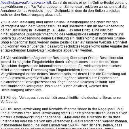
/legalhub
/paypal
/privacywax-full
. Zahlst du mittels einer im Online-Bestellvorgang
auswählbaren von PayPal angebotenen Zahlungsart, erklären wir schon jetzt die
Annahme deines Angebots in dem Zeitpunkt, in dem du den Button anklickst,
welcher den Bestellvorgang abschließt.
2.5
Bei der Bestellung über unser Online-Bestellformular speichern wir den
Vertragstext nach dem Vertragsschluss und übermitteln ihn dir nach Absendung
deiner Bestellung in Textform (z. B. E-Mail, Fax oder Brief). Eine darüber
hinausgehende Zugänglichmachung des Vertragstextes erfolgt nicht durch uns.
Sofern du vor Absendung deiner Bestellung ein Nutzerkonto in unserem Online-
Shop eingerichtet hast, werden deine Bestelldaten auf unserer Website archiviert
und können von dir über dein passwortgeschütztes Nutzerkonto unter Angabe der
entsprechenden Login-Daten kostenlos abgerufen werden.
2.6
Vor verbindlicher Abgabe der Bestellung über unser Online-Bestellformular
kannst du mögliche Eingabefehler durch aufmerksames Lesen der auf dem
Bildschirm dargestellten Informationen erkennen. Ein wirksames technisches
Mittel zur besseren Erkennung von Eingabefehlern kann dabei die
Vergrößerungsfunktion deines Browsers sein, mit deren Hilfe die Darstellung auf
dem Bildschirm vergrößert wird. Deine Eingaben kannst du im Rahmen des
elektronischen Bestellprozesses so lange über die üblichen Tastatur- und
Mausfunktionen korrigieren, bis du den Button anklickst, welcher den
Bestellvorgang abschließt.
2.7
Für den Vertragsschluss steht dir ausschließlich die deutsche Sprache zur
Verfügung.
2.8
Die Bestellabwicklung und Kontaktaufnahme finden in der Regel per E-Mail
und automatisierter Bestellabwicklung statt. Du hast sicherzustellen, dass die von
dir zur Bestellabwicklung angegebene E-Mail-Adresse zutreffend ist, so dass
unter dieser Adresse die von uns versandten E-Mails empfangen werden können.
Insbesondere hast du bei dem Einsatz von SPAM-Filtern sicherzustellen, dass