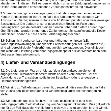
abzulehnen. In diesem Fall werden wir dich in unseren Zahlungsinformationen im
Online-Shop auf eine entsprechende Zahlungsbeschränkung hinweisen.
3.5
Eine Zahlung gilt als eingegangen, sobald der Gegenwert einem unserer
Konten gutgeschrieben wurde. Im Falle des Zahlungsverzuges haben wir
Anspruch auf Verzugszinsen in Höhe von 10 Prozentpunkten über dem jeweiligen
Basiszinssatz. Die übrigen unserer gesetzlichen Rechte im Falle eines
Zahlungsverzuges deinerseits bleiben hiervon unberührt. Sofern Forderungen
überfällig sind, werden eingehende Zahlungen zunächst auf eventuelle Kosten
und Zinsen, sodann auf die älteste Forderung angerechnet.
3.6
Sollten nicht vorhersehbare Kostenerhöhungen eintreten (z.B.
Währungsschwankungen, unerwartete Preiserhöhungen der Lieferanten etc.),
sind wir berechtigt, die Preiserhöhung an dich weiterzugeben. Dies gilt jedoch
nur, wenn die Lieferung vereinbarungsgemäß später als vier Monate nach dem
Vertragsschluss erfolgen soll.
4) Liefer- und Versandbedingungen
4.1
Die Lieferung von Waren erfolgt auf dem Versandweg an die von dir
angegebene Lieferanschrift, sofern nichts anderes vereinbart ist. Bei der
Abwicklung der Transaktion ist die in der Bestellabwicklung angegebene
Lieferanschrift maßgeblich.
4.2
Wir sind zu Teillieferungen berechtigt, soweit dir dies zumutbar ist. Im Falle
von zulässigen Teillieferungen sind wir berechtigt, auch Teilrechnungen zu
stellen.
4.3
Wir behalten uns das Recht vor, im Falle nicht richtiger oder nicht
ordnungsgemäßer Selbstbelieferung vom Vertrag zurückzutreten. Dies gilt jedoch
nur für den Fall, dass die Nichtlieferung nicht von uns zu vertreten ist und wir mit