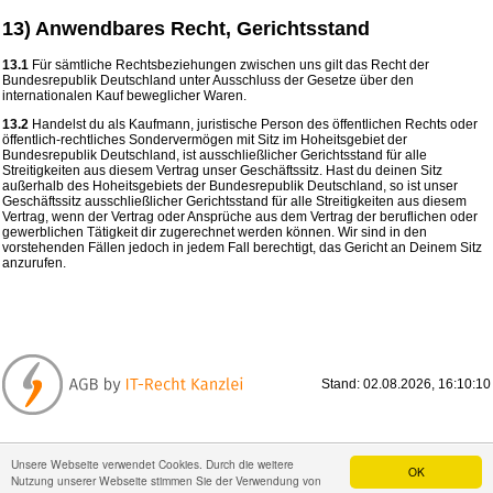
13) Anwendbares Recht, Gerichtsstand
13.1
Für sämtliche Rechtsbeziehungen zwischen uns gilt das Recht der
Bundesrepublik Deutschland unter Ausschluss der Gesetze über den
internationalen Kauf beweglicher Waren.
13.2
Handelst du als Kaufmann, juristische Person des öffentlichen Rechts oder
öffentlich-rechtliches Sondervermögen mit Sitz im Hoheitsgebiet der
Bundesrepublik Deutschland, ist ausschließlicher Gerichtsstand für alle
Streitigkeiten aus diesem Vertrag unser Geschäftssitz. Hast du deinen Sitz
außerhalb des Hoheitsgebiets der Bundesrepublik Deutschland, so ist unser
Geschäftssitz ausschließlicher Gerichtsstand für alle Streitigkeiten aus diesem
Vertrag, wenn der Vertrag oder Ansprüche aus dem Vertrag der beruflichen oder
gewerblichen Tätigkeit dir zugerechnet werden können. Wir sind in den
vorstehenden Fällen jedoch in jedem Fall berechtigt, das Gericht an Deinem Sitz
anzurufen.
Stand: 02.08.2026, 16:10:10
Kontakt
|
Sitemap
|
AGB
|
Datenschutz
|
Versand und Zahlung
|
Unsere Webseite verwendet Cookies. Durch die weitere
OK
Nutzung unserer Webseite stimmen Sie der Verwendung von
Impressum