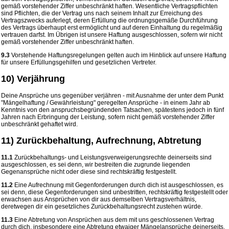
gemäß vorstehender Ziffer unbeschränkt haften. Wesentliche Vertragspflichten
sind Pflichten, die der Vertrag uns nach seinem Inhalt zur Erreichung des
Vertragszwecks auferlegt, deren Erfüllung die ordnungsgemäße Durchführung
des Vertrags überhaupt erst ermöglicht und auf deren Einhaltung du regelmäßig
vertrauen darfst. Im Übrigen ist unsere Haftung ausgeschlossen, sofern wir nicht
gemäß vorstehender Ziffer unbeschränkt haften.
9.3
Vorstehende Haftungsregelungen gelten auch im Hinblick auf unsere Haftung
für unsere Erfüllungsgehilfen und gesetzlichen Vertreter.
10) Verjährung
Deine Ansprüche uns gegenüber verjähren - mit Ausnahme der unter dem Punkt
"Mängelhaftung / Gewährleistung" geregelten Ansprüche - in einem Jahr ab
Kenntnis von den anspruchsbegründenden Tatsachen, spätestens jedoch in fünf
Jahren nach Erbringung der Leistung, sofern nicht gemäß vorstehender Ziffer
unbeschränkt gehaftet wird.
11) Zurückbehaltung, Aufrechnung, Abtretung
11.1
Zurückbehaltungs- und Leistungsverweigerungsrechte deinerseits sind
ausgeschlossen, es sei denn, wir bestreiten die zugrunde liegenden
Gegenansprüche nicht oder diese sind rechtskräftig festgestellt.
11.2
Eine Aufrechnung mit Gegenforderungen durch dich ist ausgeschlossen, es
sei denn, diese Gegenforderungen sind unbestritten, rechtskräftig festgestellt oder
erwachsen aus Ansprüchen von dir aus demselben Vertragsverhältnis,
deretwegen dir ein gesetzliches Zurückbehaltungsrecht zustehen würde.
11.3
Eine Abtretung von Ansprüchen aus dem mit uns geschlossenen Vertrag
durch dich, insbesondere eine Abtretung etwaiger Mängelansprüche deinerseits,