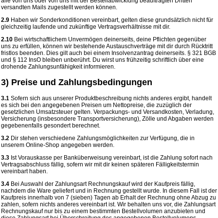
alle von uns oder von uns mit der Bestellabwicklung beauftragten Dritten
versandten Mails zugestellt werden können.
2.9
Haben wir Sonderkonditionen vereinbart, gelten diese grundsätzlich nicht für
gleichzeitig laufende und zukünftige Vertragsverhältnisse mit dir.
2.10
Bei wirtschaftlichem Unvermögen deinerseits, deine Pflichten gegenüber
uns zu erfüllen, können wir bestehende Austauschverträge mit dir durch Rücktritt
fristlos beenden. Dies gilt auch bei einem Insolvenzantrag deinerseits. § 321 BGB
und § 112 InsO bleiben unberührt. Du wirst uns frühzeitig schriftlich über eine
drohende Zahlungsunfähigkeit informieren.
3) Preise und Zahlungsbedingungen
3.1
Sofern sich aus unserer Produktbeschreibung nichts anderes ergibt, handelt
es sich bei den angegebenen Preisen um Nettopreise, die zuzüglich der
gesetzlichen Umsatzsteuer gelten. Verpackungs- und Versandkosten, Verladung,
Versicherung (insbesondere Transportversicherung), Zölle und Abgaben werden
gegebenenfalls gesondert berechnet.
3.2
Dir stehen verschiedene Zahlungsmöglichkeiten zur Verfügung, die in
unserem Online-Shop angegeben werden.
3.3
Ist Vorauskasse per Banküberweisung vereinbart, ist die Zahlung sofort nach
Vertragsabschluss fällig, sofern wir mit dir keinen späteren Fälligkeitstermin
vereinbart haben.
3.4
Bei Auswahl der Zahlungsart Rechnungskauf wird der Kaufpreis fällig,
nachdem die Ware geliefert und in Rechnung gestellt wurde. In diesem Fall ist der
Kaufpreis innerhalb von 7 (sieben) Tagen ab Erhalt der Rechnung ohne Abzug zu
zahlen, sofern nichts anderes vereinbart ist. Wir behalten uns vor, die Zahlungsart
Rechnungskauf nur bis zu einem bestimmten Bestellvolumen anzubieten und
diese Zahlungsart bei Überschreitung des angegebenen Bestellvolumens