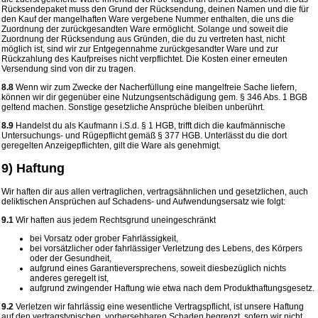
Rücksendepaket muss den Grund der Rücksendung, deinen Namen und die für
den Kauf der mangelhaften Ware vergebene Nummer enthalten, die uns die
Zuordnung der zurückgesandten Ware ermöglicht. Solange und soweit die
Zuordnung der Rücksendung aus Gründen, die du zu vertreten hast, nicht
möglich ist, sind wir zur Entgegennahme zurückgesandter Ware und zur
Rückzahlung des Kaufpreises nicht verpflichtet. Die Kosten einer erneuten
Versendung sind von dir zu tragen.
8.8
Wenn wir zum Zwecke der Nacherfüllung eine mangelfreie Sache liefern,
können wir dir gegenüber eine Nutzungsentschädigung gem. § 346 Abs. 1 BGB
geltend machen. Sonstige gesetzliche Ansprüche bleiben unberührt.
8.9
Handelst du als Kaufmann i.S.d. § 1 HGB, trifft dich die kaufmännische
Untersuchungs- und Rügepflicht gemäß § 377 HGB. Unterlässt du die dort
geregelten Anzeigepflichten, gilt die Ware als genehmigt.
9) Haftung
Wir haften dir aus allen vertraglichen, vertragsähnlichen und gesetzlichen, auch
deliktischen Ansprüchen auf Schadens- und Aufwendungsersatz wie folgt:
9.1
Wir haften aus jedem Rechtsgrund uneingeschränkt
bei Vorsatz oder grober Fahrlässigkeit,
bei vorsätzlicher oder fahrlässiger Verletzung des Lebens, des Körpers
oder der Gesundheit,
aufgrund eines Garantieversprechens, soweit diesbezüglich nichts
anderes geregelt ist,
aufgrund zwingender Haftung wie etwa nach dem Produkthaftungsgesetz.
9.2
Verletzen wir fahrlässig eine wesentliche Vertragspflicht, ist unsere Haftung
auf den vertragstypischen, vorhersehbaren Schaden begrenzt, sofern wir nicht