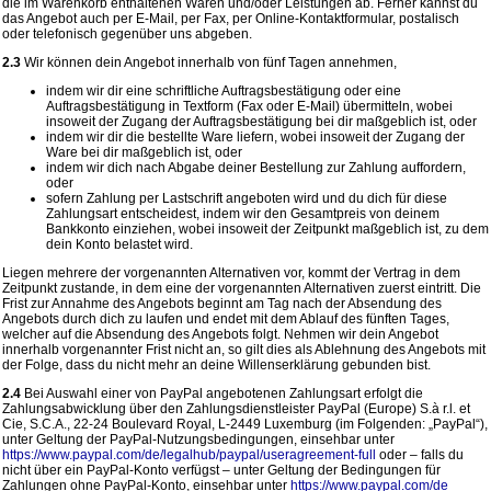
die im Warenkorb enthaltenen Waren und/oder Leistungen ab. Ferner kannst du
das Angebot auch per E-Mail, per Fax, per Online-Kontaktformular, postalisch
oder telefonisch gegenüber uns abgeben.
2.3
Wir können dein Angebot innerhalb von fünf Tagen annehmen,
indem wir dir eine schriftliche Auftragsbestätigung oder eine
Auftragsbestätigung in Textform (Fax oder E-Mail) übermitteln, wobei
insoweit der Zugang der Auftragsbestätigung bei dir maßgeblich ist, oder
indem wir dir die bestellte Ware liefern, wobei insoweit der Zugang der
Ware bei dir maßgeblich ist, oder
indem wir dich nach Abgabe deiner Bestellung zur Zahlung auffordern,
oder
sofern Zahlung per Lastschrift angeboten wird und du dich für diese
Zahlungsart entscheidest, indem wir den Gesamtpreis von deinem
Bankkonto einziehen, wobei insoweit der Zeitpunkt maßgeblich ist, zu dem
dein Konto belastet wird.
Liegen mehrere der vorgenannten Alternativen vor, kommt der Vertrag in dem
Zeitpunkt zustande, in dem eine der vorgenannten Alternativen zuerst eintritt. Die
Frist zur Annahme des Angebots beginnt am Tag nach der Absendung des
Angebots durch dich zu laufen und endet mit dem Ablauf des fünften Tages,
welcher auf die Absendung des Angebots folgt. Nehmen wir dein Angebot
innerhalb vorgenannter Frist nicht an, so gilt dies als Ablehnung des Angebots mit
der Folge, dass du nicht mehr an deine Willenserklärung gebunden bist.
2.4
Bei Auswahl einer von PayPal angebotenen Zahlungsart erfolgt die
Zahlungsabwicklung über den Zahlungsdienstleister PayPal (Europe) S.à r.l. et
Cie, S.C.A., 22-24 Boulevard Royal, L-2449 Luxemburg (im Folgenden: „PayPal“),
unter Geltung der PayPal-Nutzungsbedingungen, einsehbar unter
https://www.paypal.com
/de
/legalhub
/paypal
/useragreement-full
oder – falls du
nicht über ein PayPal-Konto verfügst – unter Geltung der Bedingungen für
Zahlungen ohne PayPal-Konto, einsehbar unter
https://www.paypal.com
/de