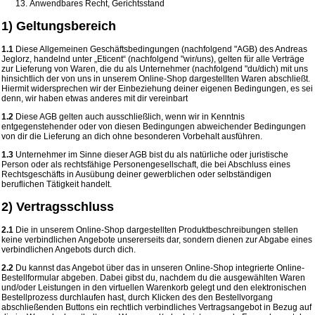
Anwendbares Recht, Gerichtsstand
1) Geltungsbereich
1.1
Diese Allgemeinen Geschäftsbedingungen (nachfolgend "AGB) des Andreas
Jeglorz, handelnd unter „Eticent“ (nachfolgend "wir/uns), gelten für alle Verträge
zur Lieferung von Waren, die du als Unternehmer (nachfolgend "du/dich) mit uns
hinsichtlich der von uns in unserem Online-Shop dargestellten Waren abschließt.
Hiermit widersprechen wir der Einbeziehung deiner eigenen Bedingungen, es sei
denn, wir haben etwas anderes mit dir vereinbart
1.2
Diese AGB gelten auch ausschließlich, wenn wir in Kenntnis
entgegenstehender oder von diesen Bedingungen abweichender Bedingungen
von dir die Lieferung an dich ohne besonderen Vorbehalt ausführen.
1.3
Unternehmer im Sinne dieser AGB bist du als natürliche oder juristische
Person oder als rechtsfähige Personengesellschaft, die bei Abschluss eines
Rechtsgeschäfts in Ausübung deiner gewerblichen oder selbständigen
beruflichen Tätigkeit handelt.
2) Vertragsschluss
2.1
Die in unserem Online-Shop dargestellten Produktbeschreibungen stellen
keine verbindlichen Angebote unsererseits dar, sondern dienen zur Abgabe eines
verbindlichen Angebots durch dich.
2.2
Du kannst das Angebot über das in unseren Online-Shop integrierte Online-
Bestellformular abgeben. Dabei gibst du, nachdem du die ausgewählten Waren
und/oder Leistungen in den virtuellen Warenkorb gelegt und den elektronischen
Bestellprozess durchlaufen hast, durch Klicken des den Bestellvorgang
abschließenden Buttons ein rechtlich verbindliches Vertragsangebot in Bezug auf