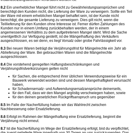
8.2
Ein unerheblicher Mangel führt nicht zu Gewährleistungsansprüchen und
berechtigt den Kunden nicht, die Lieferung der Ware zu verweigern. Sollte ein Teil
der Ware mit einem erheblichen Mangel behaftet sein, ist der Kunde nicht
berechtigt, die gesamte Lieferung zu verweigern. Dies gilt nicht, wenn die
Teillieferung für den Kunden ohne Interesse ist. Ferner dürfen Zahlungen des
Kunden nur in einem Umfang zurückbehalten werden, der in einem
angemessenen Verhältnis zu dem aufgetretenen Mangel steht. Wird die Sache
unentgeltlich zur Verfügung gestellt, ist die Mängelhaftung des Verkäufers
ausgeschlossen, es sei denn, es liegt Vorsatz oder grobe Fahrlässigkeit vor.
8.3
Bei neuen Waren beträgt die Verjährungsfrist für Mängelrechte ein Jahr ab
Ablieferung der Ware. Bei gebrauchten Waren sind die Mängelrechte
ausgeschlossen.
8.4
Die vorstehend geregelten Haftungsbeschränkungen und
Verjährungsfristverkürzungen gelten nicht
für Sachen, die entsprechend ihrer üblichen Verwendungsweise für ein
Bauwerk verwendet worden sind und dessen Mangelhaftigkeit verursacht
haben,
für Schadensersatz- und Aufwendungsersatzansprüche deinerseits,
für den Fall, dass wir den Mangel arglistig verschwiegen haben, sowie
für den deinen gesetzlichen Rückgriffsanspruch uns gegenüber
8.5
Im Falle der Nacherfüllung haben wir das Wahlrecht zwischen
Nachbesserung oder Ersatzlieferung.
8.6
Erfolgt im Rahmen der Mängelhaftung eine Ersatzlieferung, beginnt die
Verjährung nicht erneut.
8.7
Ist die Nacherfüllung im Wege der Ersatzlieferung erfolgt, bist du verpflichtet,
die zuerst gelieferte Ware innerhalb von 30 Tagen an uns zurückzusenden. Das